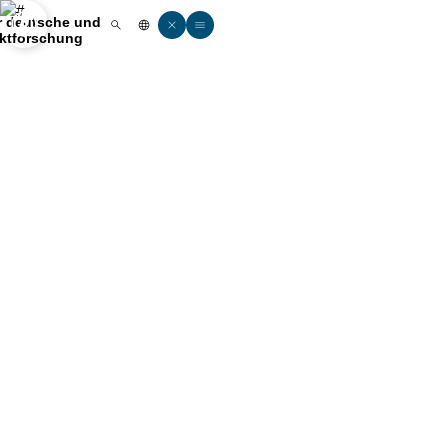
ät zu Köln
ür deutsche und
Open quicklink menu
Suche öffnen
Sprachauswahl öffnen
Menü schließen
Menü öffnen
rktforschung